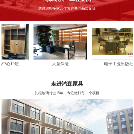
超过3000多家合作客户共同品质见证
9层
大童保险
电子工业出版社
走进鸿森家具
扎根玻璃行业15年，专注做好每一个项目
9层
大童保险