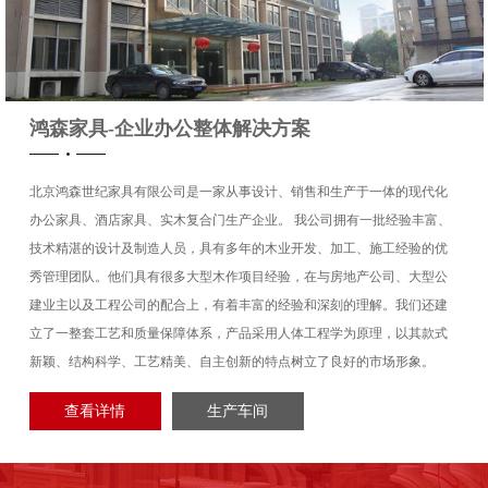
社
瑞典皇家品牌海丝腾床
鸿森家具-企业办公整体解决方案
北京鸿森世纪家具有限公司是一家从事设计、销售和生产于一体的现代化
办公家具、酒店家具、实木复合门生产企业。 我公司拥有一批经验丰富、
力资源
延庆原乡美利坚碧桂园
技术精湛的设计及制造人员，具有多年的木业开发、加工、施工经验的优
秀管理团队。他们具有很多大型木作项目经验，在与房地产公司、大型公
建业主以及工程公司的配合上，有着丰富的经验和深刻的理解。我们还建
立了一整套工艺和质量保障体系，产品采用人体工程学为原理，以其款式
新颖、结构科学、工艺精美、自主创新的特点树立了良好的市场形象。
亦庄开发区首开集团售
查看详情
生产车间