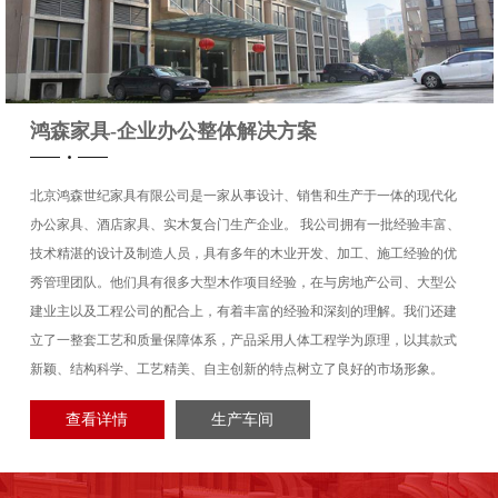
瑞典皇家品牌海丝腾床
鸿森家具-企业办公整体解决方案
北京鸿森世纪家具有限公司是一家从事设计、销售和生产于一体的现代化
办公家具、酒店家具、实木复合门生产企业。 我公司拥有一批经验丰富、
延庆原乡美利坚碧桂园
技术精湛的设计及制造人员，具有多年的木业开发、加工、施工经验的优
秀管理团队。他们具有很多大型木作项目经验，在与房地产公司、大型公
建业主以及工程公司的配合上，有着丰富的经验和深刻的理解。我们还建
立了一整套工艺和质量保障体系，产品采用人体工程学为原理，以其款式
新颖、结构科学、工艺精美、自主创新的特点树立了良好的市场形象。
亦庄开发区首开集团售
查看详情
生产车间