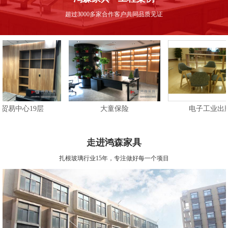
超过3000多家合作客户共同品质见证
心19层
大童保险
电子工业出版社
走进鸿森家具
扎根玻璃行业15年，专注做好每一个项目
心19层
大童保险