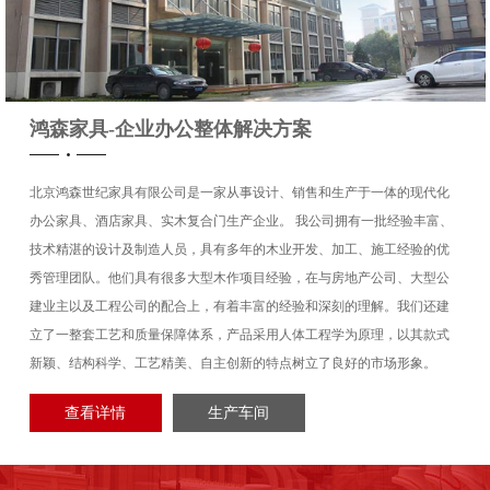
出版社
瑞典皇家品牌海丝腾床
鸿森家具-企业办公整体解决方案
北京鸿森世纪家具有限公司是一家从事设计、销售和生产于一体的现代化
办公家具、酒店家具、实木复合门生产企业。 我公司拥有一批经验丰富、
人力资源
延庆原乡美利坚碧桂园
技术精湛的设计及制造人员，具有多年的木业开发、加工、施工经验的优
秀管理团队。他们具有很多大型木作项目经验，在与房地产公司、大型公
建业主以及工程公司的配合上，有着丰富的经验和深刻的理解。我们还建
立了一整套工艺和质量保障体系，产品采用人体工程学为原理，以其款式
新颖、结构科学、工艺精美、自主创新的特点树立了良好的市场形象。
计院
亦庄开发区首开集团售
查看详情
生产车间