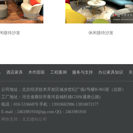
闲接待沙发
休闲接待沙发
具
酒店家具
木作固装
工程案例
服务与支持
办公家具知识
关
公司地址：北京经济技术开发区城乡世纪广场2号楼B-965室（总部）
工厂地址：河北省廊坊市香河县钱旺镇G509(通唐公路)
电话：010-53366878 手机：13910602986 13810072177
E-mail：2461981910@qq.com QQ：2461981910
网络支持：
北京建站公司