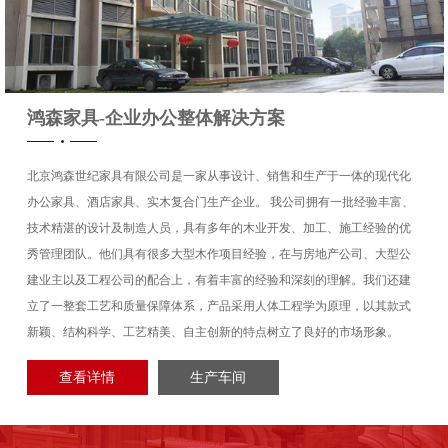
业出版社
瑞典皇家品牌海丝腾床
鸿森家具-企业办公整体解决方案
北京鸿森世纪家具有限公司是一家从事设计、销售和生产于一体的现代化
办公家具、酒店家具、实木复合门生产企业。 我公司拥有一批经验丰富、
际人力资源
延庆原乡美利坚碧桂园
技术精湛的设计及制造人员，具有多年的木业开发、加工、施工经验的优
秀管理团队。他们具有很多大型木作项目经验，在与房地产公司、大型公
建业主以及工程公司的配合上，有着丰富的经验和深刻的理解。我们还建
立了一整套工艺和质量保障体系，产品采用人体工程学为原理，以其款式
新颖、结构科学、工艺精美、自主创新的特点树立了良好的市场形象。
设计院
亦庄开发区首开集团售
查看详情
生产车间