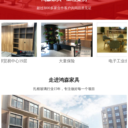
超过3000多家合作客户共同品质见证
心19层
大童保险
电子工业出版社
走进鸿森家具
扎根玻璃行业15年，专注做好每一个项目
心19层
大童保险